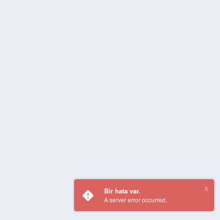
Bir hata var.
A server error occurred.