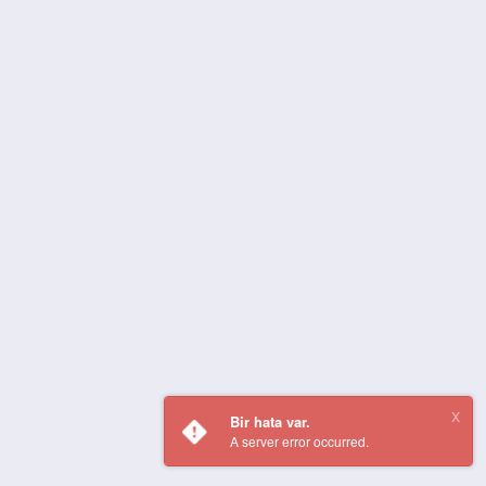
Bir hata var.
A server error occurred.