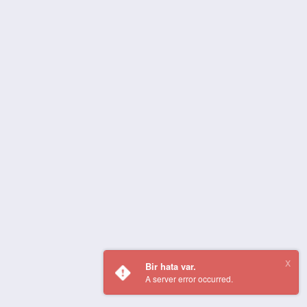
Bir hata var.
A server error occurred.