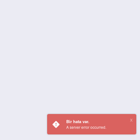
Bir hata var.
A server error occurred.