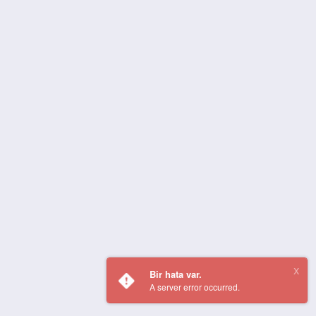
Bir hata var.
A server error occurred.