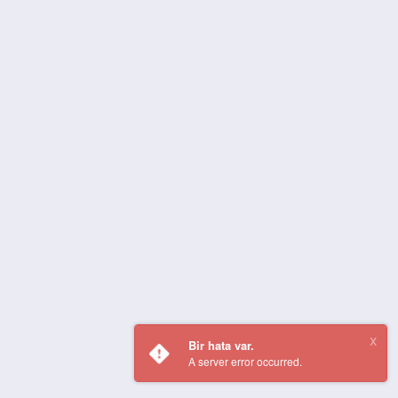
Bir hata var.
A server error occurred.