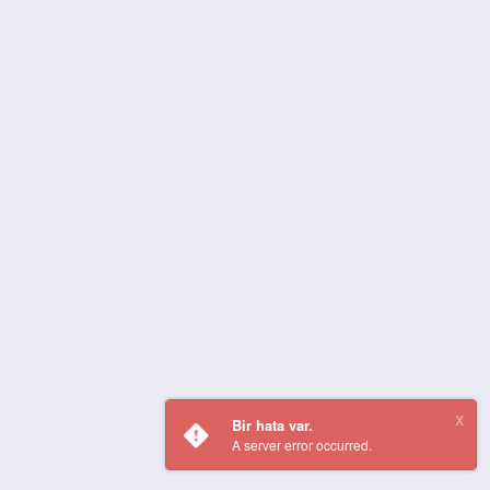
Bir hata var.
A server error occurred.