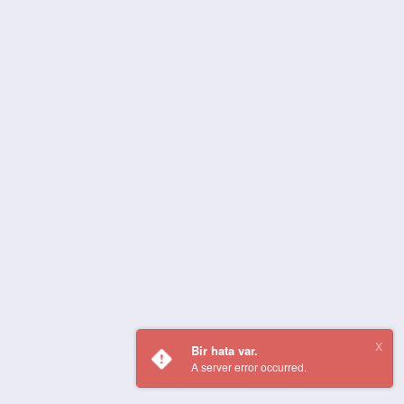
Bir hata var.
A server error occurred.