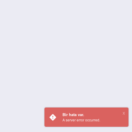
Bir hata var.
A server error occurred.