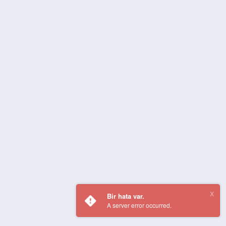
Bir hata var.
A server error occurred.