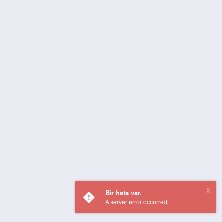
Bir hata var.
A server error occurred.