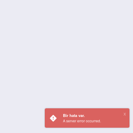
Bir hata var.
A server error occurred.