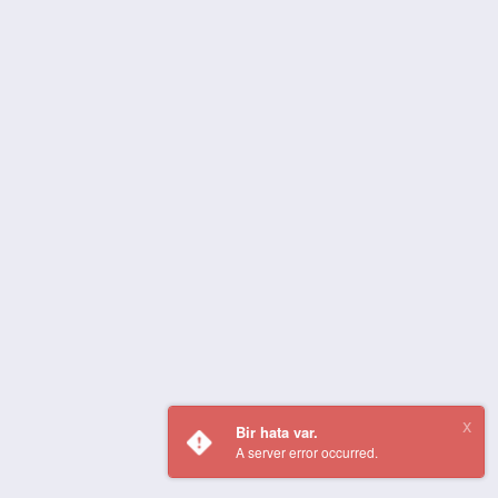
Bir hata var.
A server error occurred.