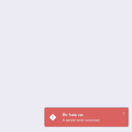
Bir hata var.
A server error occurred.