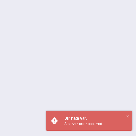
Bir hata var.
A server error occurred.