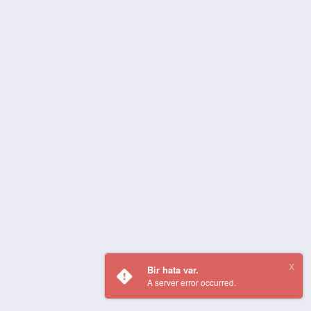
Bir hata var.
A server error occurred.