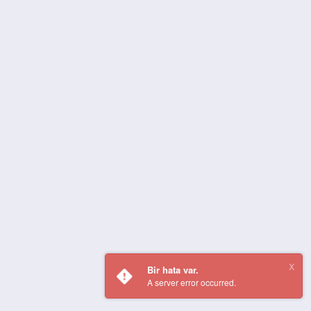
Bir hata var.
A server error occurred.