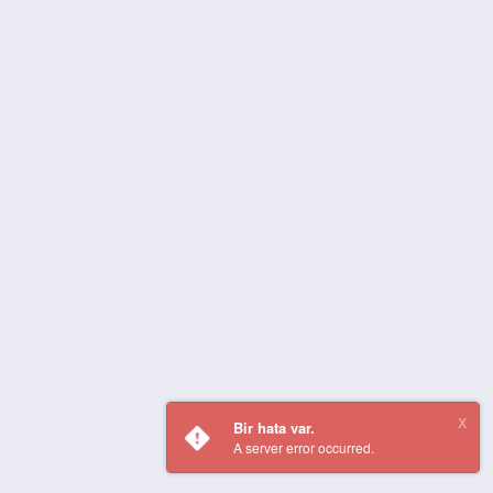
Bir hata var.
A server error occurred.