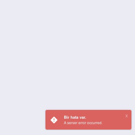
Bir hata var.
A server error occurred.