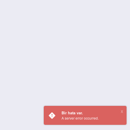
Bir hata var.
A server error occurred.