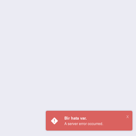
Bir hata var.
A server error occurred.