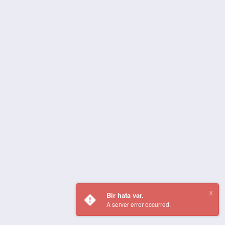
Bir hata var.
A server error occurred.