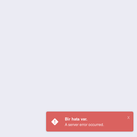
Bir hata var.
A server error occurred.