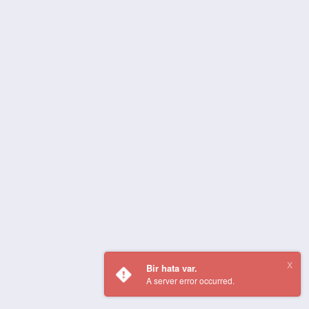
Bir hata var.
A server error occurred.