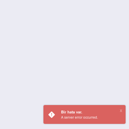
Bir hata var.
A server error occurred.