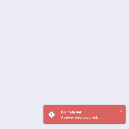
Bir hata var.
A server error occurred.