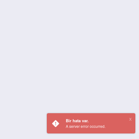
Bir hata var.
A server error occurred.