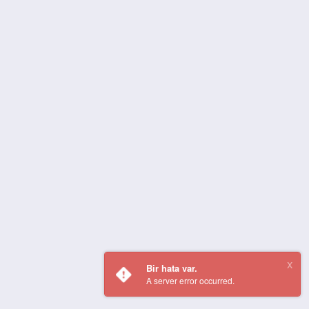
Bir hata var.
A server error occurred.