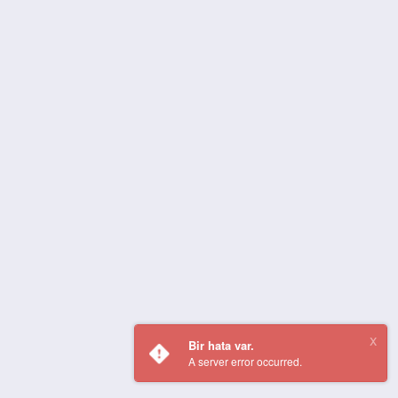
Bir hata var.
A server error occurred.