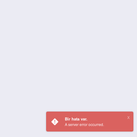
Bir hata var.
A server error occurred.