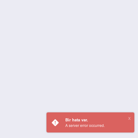
Bir hata var.
A server error occurred.