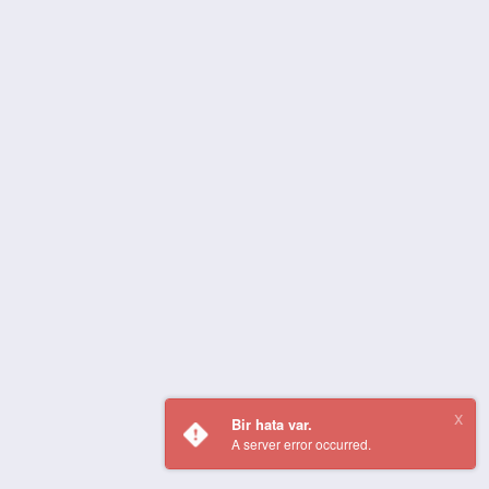
Bir hata var.
A server error occurred.