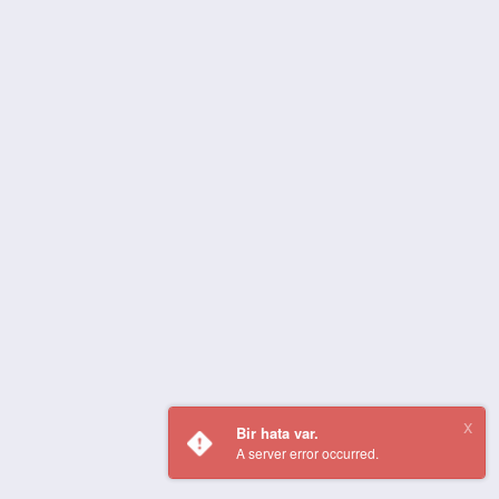
Bir hata var.
A server error occurred.