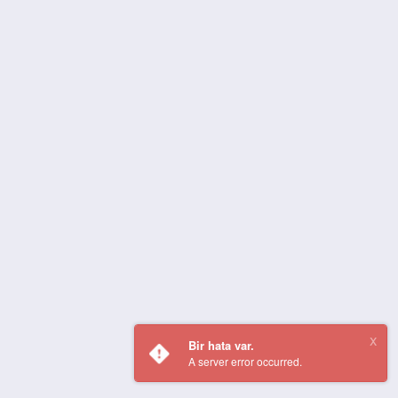
Bir hata var.
A server error occurred.