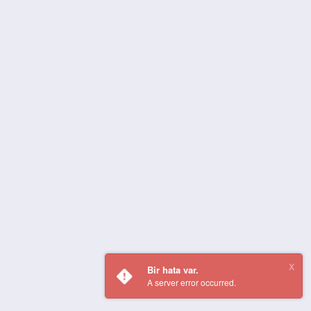
Bir hata var.
A server error occurred.