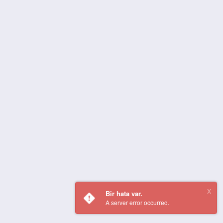
Bir hata var.
A server error occurred.